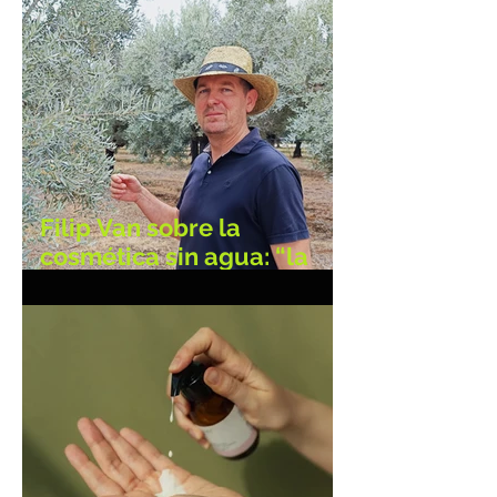
Filip Van sobre la
cosmética sin agua: “la
hidratación es mayor al
haber más concentración
de activos”