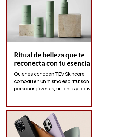
tus rutinas con calma, sabor y
equilibrio. Se llama Mood Maker.
Ritual de belleza que te
reconecta con tu esencia
Quienes conocen TEV Skincare
comparten un mismo espíritu: son
personas jóvenes, urbanas y activas
que practican yoga o meditación,
que eligen conscientemente lo que
consumen y que buscan marcas con
valores reales.