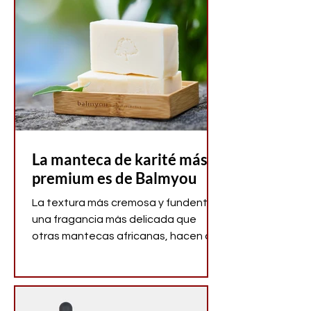
sabor recuerda más a “paseo por el
jardín recién llovido” que a una
bebida irresistible. Tranquilo, no
tienes que renunciar a sus beneficios.
Tea Shop tiene la receta (y las
mezclas) perfectas para que tú y el
matcha, por fin, hagáis match.
La manteca de karité más
premium es de Balmyou
La textura más cremosa y fundente y
una fragancia más delicada que
otras mantecas africanas, hacen de
la manteca de karité Nilotica una
materia prima única. Balmyou la
incluye en toda su gama de
productos de belleza y cuidado