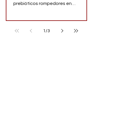
prebióticos rompedores en
cosmética vegana y hay cuatro
variedades para cubrir las distintas
necesidades de la piel.
1
/
3