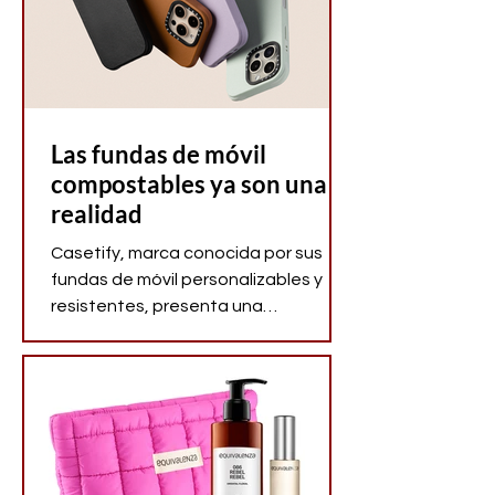
Las fundas de móvil
compostables ya son una
realidad
Casetify, marca conocida por sus
fundas de móvil personalizables y
resistentes, presenta una
innovadora colección de fundas
compostables y veganas, ideales
para los que apuestan por artículos
bonitos y duraderos pero también
alineados con los valores que
priorizan el impacto ambiental
positivo.