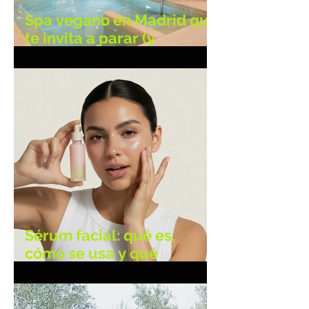
Spa vegano en Madrid que
te invita a parar (y
cuidarte mejor)
Sérum facial: qué es,
cómo se usa y qué
cambios produce en tu
piel