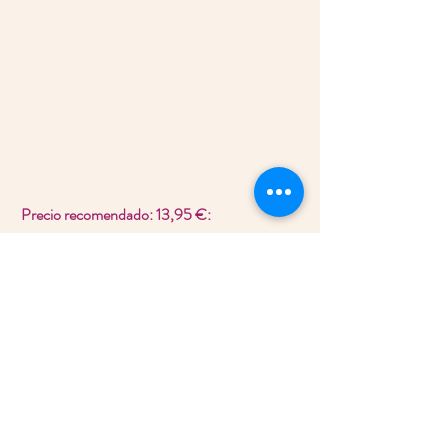
Precio recomendado: 13,95 €: 
Etiquetas:
cosmética vegana
cuidado de la piel
antienvejecimiento
antiarrugas
booster
Ecocert
Dhyvana
ampollas piel
booster en ampolla
fermentos prebióticos
Cosméticos