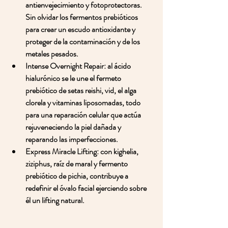
antienvejecimiento y fotoprotectoras. 
Sin olvidar los fermentos prebióticos 
para crear un escudo antioxidante y 
proteger de la contaminación y de los 
metales pesados. 
Intense Overnight Repair: al ácido 
hialurónico se le une el fermeto 
prebiótico de setas reishi, vid, el alga 
clorela y vitaminas liposomadas, todo 
para una reparación celular que actúa 
rejuveneciendo la piel dañada y 
reparando las imperfecciones.
Express Miracle Lifting: con kighelia, 
ziziphus, raíz de maral y fermento 
prebiótico de pichia, contribuye a 
redefinir el óvalo facial ejerciendo sobre 
él un lifting natural. 