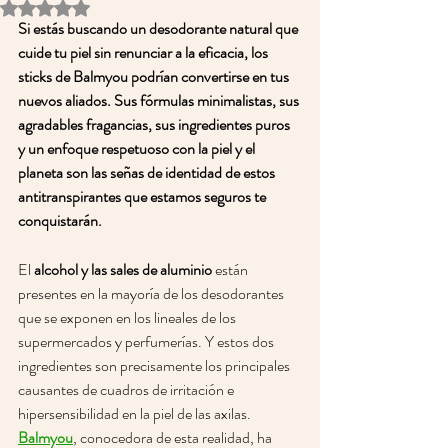
Obtuvo NaN de 5 estrellas.
Si estás buscando un desodorante natural que 
cuide tu piel sin renunciar a la eficacia, los 
sticks de Balmyou podrían convertirse en tus 
nuevos aliados. Sus fórmulas minimalistas, sus 
agradables fragancias, sus ingredientes puros 
y un enfoque respetuoso con la piel y el 
planeta son las señas de identidad de estos 
antitranspirantes que estamos seguros te 
conquistarán. 
El 
alcohol y las sales de aluminio
 están 
presentes en la mayoría de los desodorantes 
que se exponen en los lineales de los 
supermercados y perfumerías. Y estos dos 
ingredientes son precisamente los principales 
causantes de cuadros de irritación e 
hipersensibilidad en la piel de las axilas. 
Balmyou
, conocedora de esta realidad, ha 