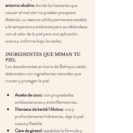
entorno alcalino
 donde las bacterias que 
causan el mal olor no pueden prosperar. 
Además, su textura sólida permanece estable 
a la temperatura ambiente pero se reblandece 
con el calor de la piel para una aplicación 
suave y uniforme bajo las axilas. 
INGREDIENTES QUE MIMAN TU 
PIEL
Los desodorantes en barra de Balmyou están 
elaborados con ingredientes naturales que 
nutren y protegen la piel:
Aceite de coco:
 con propiedades 
antibacterianas y antiinflamatorias. 
Manteca de karité Nilotica:
 rica y 
profundamente hidratante, deja la piel 
suave y flexible. 
Cera de girasol:
 estabiliza la fórmula y 