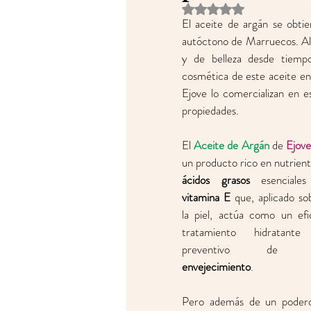
Obtuvo NaN de 5 estrell
El aceite de argán se obtien
autóctono de Marruecos. Allí
y de belleza desde tiempo
cosmética de este aceite en 
Ejove lo comercializan en 
propiedades.  
El 
Aceite de Argán
 de 
Ejove
ácidos grasos
vitamina E
 que, aplicado sob
la piel, actúa como un efic
tratamiento hidratante
envejecimiento
. 
Pero además de un podero