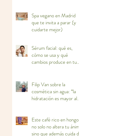
Spa vegano en Madrid
que te invita a parar (y
cuidarte mejor)
Sérum facial: qué es,
cómo se usa y qué
cambios produce en tu
piel
Filip Van sobre la
cosmética sin agua: “la
hidratación es mayor al
haber más concentración
de activos”
Este café rico en hongos
no solo no altera tu ánimo
sino que además cuida de