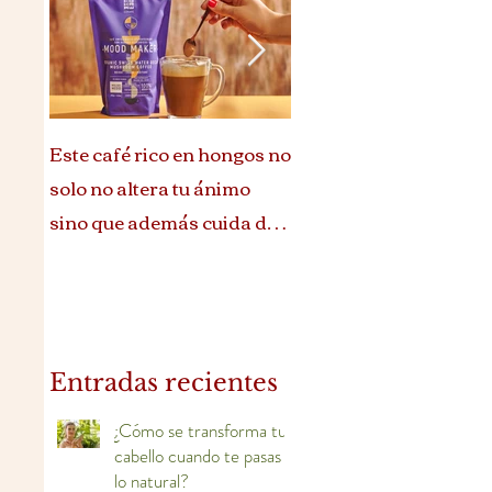
Este café rico en hongos no
Ritual de belleza que te
solo no altera tu ánimo
reconecta con tu esenc
sino que además cuida de
ti
Entradas recientes
¿Cómo se transforma tu
cabello cuando te pasas a
lo natural?