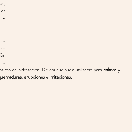
s, 
es 
 y 
la 
as 
ón 
la 
ptimo de hidratación. De ahí que suela utilizarse para 
calmar y 
quemaduras, erupciones 
e 
irritaciones. 