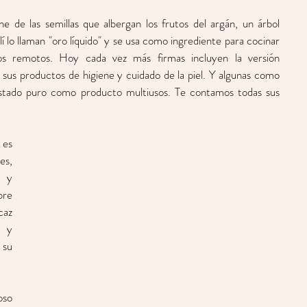
as.
e de las semillas que albergan los frutos del argán, un árbol 
 lo llaman "oro líquido" y se usa como ingrediente para cocinar 
s remotos. Hoy cada vez más firmas incluyen la versión 
sus productos de higiene y cuidado de la piel. Y algunas como 
estado puro como producto multiusos. Te contamos todas sus 
 es 
un producto rico en nutrientes, 
 esenciales y 
re 
az 
 y 
preventivo de su 
so 