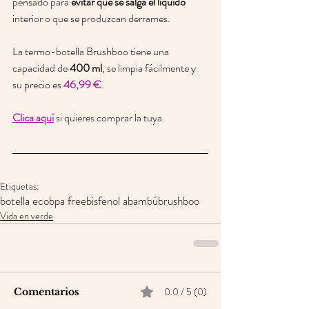
pensado para 
evitar que se salga el líquido
interior o que se produzcan derrames.
La termo-botella Brushboo tiene una 
capacidad de 
400 ml
, se limpia fácilmente y 
su precio es 
46,99 €
. 
Clica aquí
 si quieres comprar la tuya.
Etiquetas:
botella eco
bpa free
bisfenol a
bambú
brushboo
Vida en verde
0.0 / 5 (0)
Comentarios