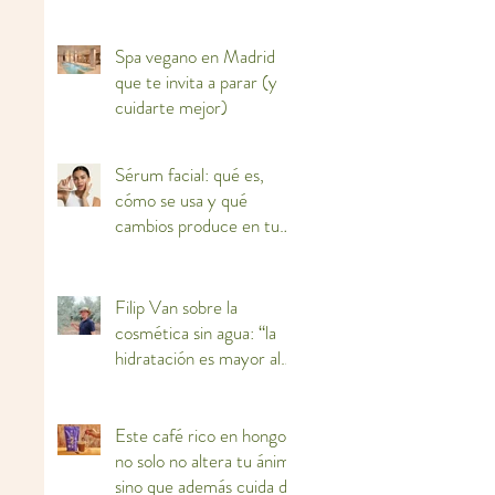
Spa vegano en Madrid
que te invita a parar (y
cuidarte mejor)
Sérum facial: qué es,
cómo se usa y qué
cambios produce en tu
piel
Filip Van sobre la
cosmética sin agua: “la
hidratación es mayor al
haber más concentración
de activos”
Este café rico en hongos
no solo no altera tu ánimo
sino que además cuida de