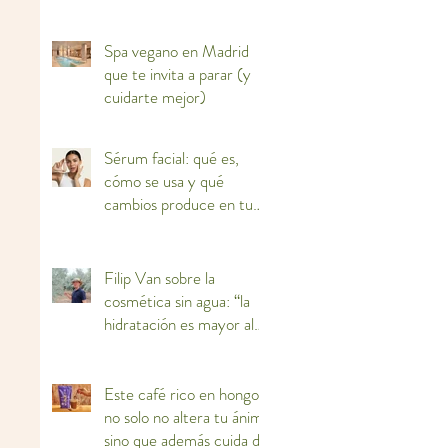
Spa vegano en Madrid
que te invita a parar (y
cuidarte mejor)
Sérum facial: qué es,
cómo se usa y qué
cambios produce en tu
piel
Filip Van sobre la
cosmética sin agua: “la
hidratación es mayor al
haber más concentración
de activos”
Este café rico en hongos
no solo no altera tu ánimo
sino que además cuida de