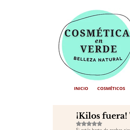
INICIO
COSMÉTICOS
¡Kilos fuera!
Obtuvo NaN de 5 estrell
Si estás harta de probar cie