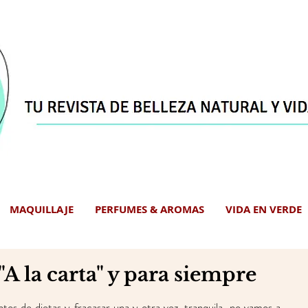
MAQUILLAJE
PERFUMES & AROMAS
VIDA EN VERDE
 "A la carta" y para siempre
as.
ntos de dietas y fracasar una y otra vez, tranquila, no vamos a 