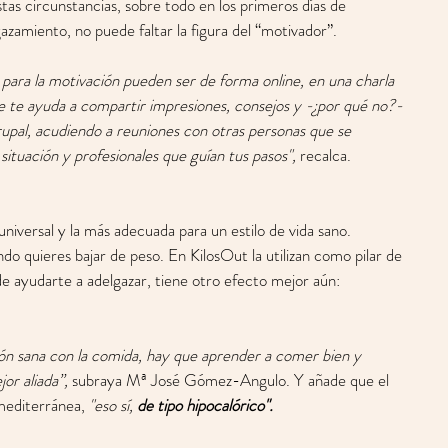
as circunstancias, sobre todo en los primeros días de 
azamiento, no puede faltar la figura del “motivador”. 
para la motivación pueden ser de forma online, en una charla 
e te ayuda a compartir impresiones, consejos y -¿por qué no?- 
upal, acudiendo a reuniones con otras personas que se 
ituación y profesionales que guían tus pasos", 
recalca.
 universal y la más adecuada para un estilo de vida sano. 
do quieres bajar de peso. En KilosOut la utilizan como pilar de 
 ayudarte a adelgazar, tiene otro efecto mejor aún: 
ión sana con la comida, hay que aprender a comer bien y 
or aliada”, 
subraya Mª José Gómez-Angulo. Y añade que el 
mediterránea, 
"eso sí, 
de tipo hipocalórico".