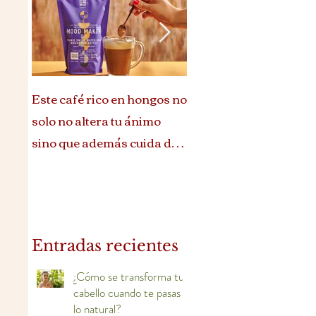
Este café rico en hongos no
Ritual de belleza que te
solo no altera tu ánimo
reconecta con tu esenc
sino que además cuida de
ti
Entradas recientes
¿Cómo se transforma tu
cabello cuando te pasas a
lo natural?