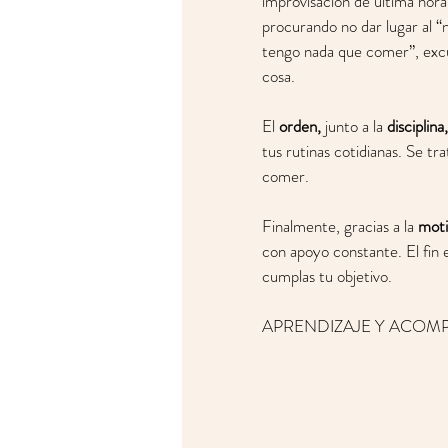
improvisación de última hora
procurando no dar lugar al “
tengo nada que comer”, excus
cosa.
El 
orden,
 junto a la 
disciplina,
tus rutinas cotidianas. Se t
comer. 
Finalmente, gracias a la 
moti
con apoyo constante. El fin 
cumplas tu objetivo. 
APRENDIZAJE Y ACOM