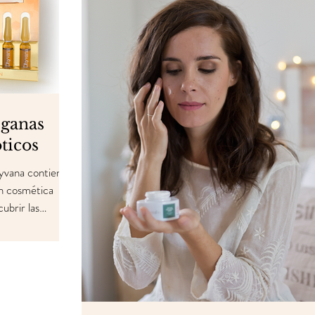
eganas
ticos
yvana contienen
n cosmética
ubrir las