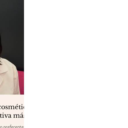
cosmética
ativa más"
io preferente en