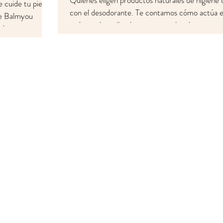
Quienes eligen productos naturales de higiene
 cuide tu piel
con el desodorante. Te contamos cómo actúa e
 de Balmyou
sudor en las axilas, lo que causa el mal o
ados.