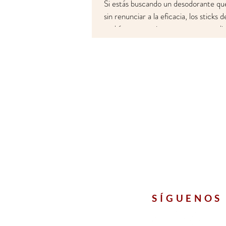
Si estás buscando un desodorante que
sin renunciar a la eficacia, los sticks
podrían convertirse en tus nuevos ali
SÍGUENOS