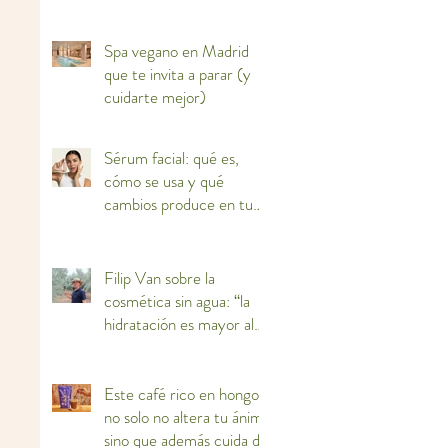
Spa vegano en Madrid
que te invita a parar (y
cuidarte mejor)
Sérum facial: qué es,
cómo se usa y qué
cambios produce en tu
piel
Filip Van sobre la
cosmética sin agua: “la
hidratación es mayor al
haber más concentración
de activos”
Este café rico en hongos
no solo no altera tu ánimo
sino que además cuida de