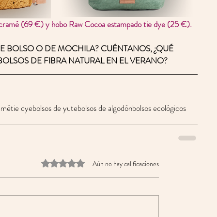
macramé (69 €) y hobo Raw Cocoa estampado tie dye (25 €).
 DE BOLSO O DE MOCHILA? CUÉNTANOS, ¿QUÉ 
BOLSOS DE FIBRA NATURAL EN EL VERANO? 
amé
tie dye
bolsos de yute
bolsos de algodón
bolsos ecológicos
Obtuvo 0 de 5 estrellas.
Aún no hay calificaciones