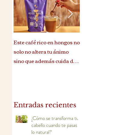
Este café rico en hongos no
Ritual de belleza que te
solo no altera tu ánimo
reconecta con tu esenc
sino que además cuida de
ti
Entradas recientes
¿Cómo se transforma tu
cabello cuando te pasas a
lo natural?