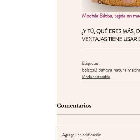
Mochila Biloba, tejida en 
¿Y TÚ, QUÉ ERES MÁS,
VENTAJAS TIENE USAR 
Etiquetas:
bolsos
Biba
fibra natural
macr
Moda sostenible
Comentarios
Agrega una calificación