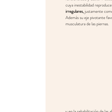
cuya inestabilidad reproduce 
irregulares,
 justamente como 
Además su eje pivotante favo
musculatura de las piernas.
y en la rehabilitación de la