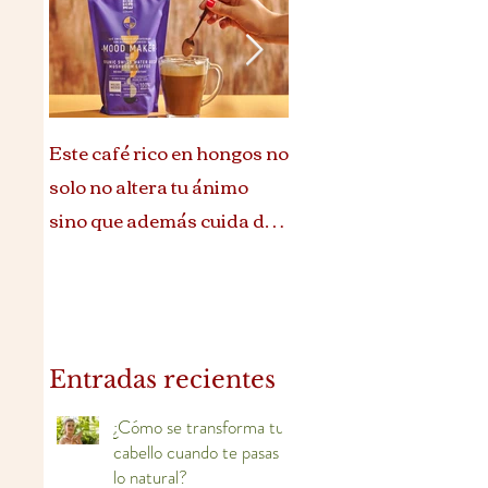
Este café rico en hongos no
Ritual de belleza que te
solo no altera tu ánimo
reconecta con tu esenc
sino que además cuida de
ti
Entradas recientes
¿Cómo se transforma tu
cabello cuando te pasas a
lo natural?