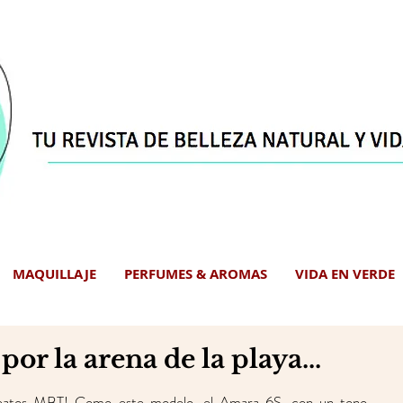
MAQUILLAJE
PERFUMES & AROMAS
VIDA EN VERDE
r la arena de la playa...
as.
apatos MBT! Como este modelo, el Amara 6S, con un tono 