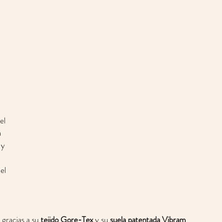
el 
 
 y 
el 
 gracias a su 
tejido Gore-Tex
 y su 
suela patentada Vibram
, 