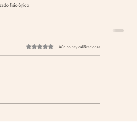
zado fisiológico
Obtuvo 0 de 5 estrellas.
Aún no hay calificaciones