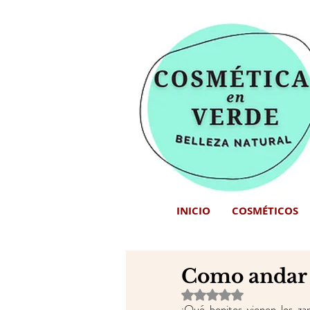
INICIO
COSMÉTICOS
Como andar po
Obtuvo NaN de 5 estrell
¡Qué bonitos vienen los z