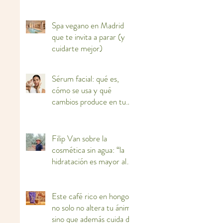
Spa vegano en Madrid
que te invita a parar (y
cuidarte mejor)
Sérum facial: qué es,
cómo se usa y qué
cambios produce en tu
piel
Filip Van sobre la
cosmética sin agua: “la
hidratación es mayor al
haber más concentración
de activos”
Este café rico en hongos
no solo no altera tu ánimo
sino que además cuida de