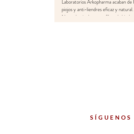
Laboratorios Arkopharma acaban de l
piojos y anti-liendres eficaz y natural
Natural, e incluye una fórmula biode
respetuosa con el cuero cabelludo, 
y sin siliconas, alcohol, ni pesticidas.
SÍGUENOS