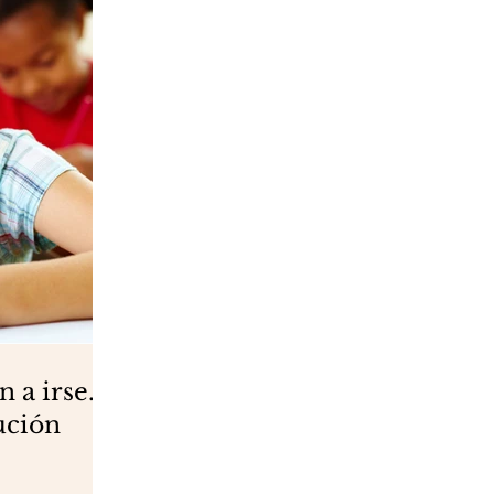
n a irse...
ución