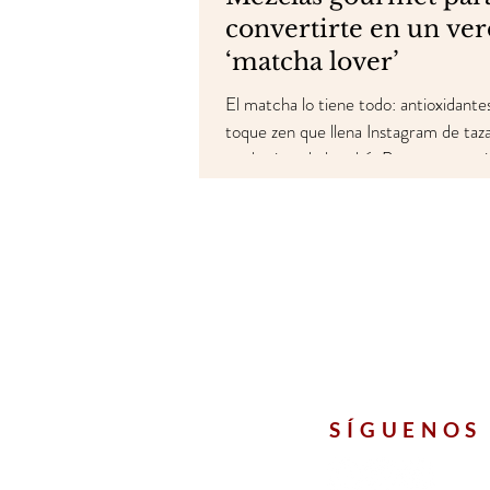
convertirte en un ve
‘matcha lover’
El matcha lo tiene todo: antioxidante
toque zen que llena Instagram de taz
cucharitas de bambú. Pero seamos si
su sabor recuerda más a “paseo por el
llovido” que a una bebida irresistible. 
tienes que renunciar a sus beneficios
la receta (y las mezclas) perfectas pa
matcha, por fin, hagáis match.
SÍGUENOS