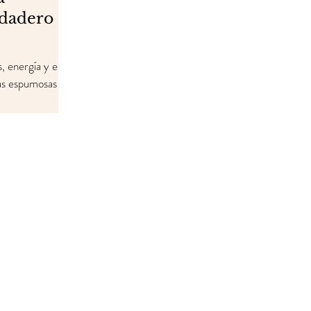
rdadero
s, energía y ese
as espumosas y
nceros: a veces,
 jardín recién
Tranquilo, no
. Tea Shop tiene
ra que tú y el