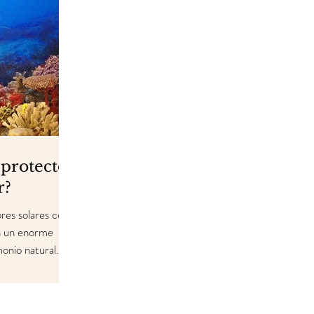
protector
r?
res solares con
en un enorme
monio natural