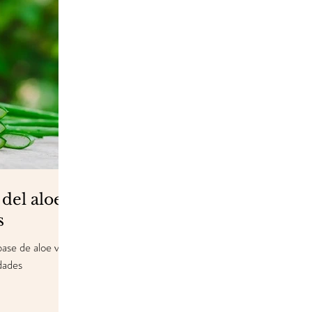
 del aloe
s
base de aloe vera
dades