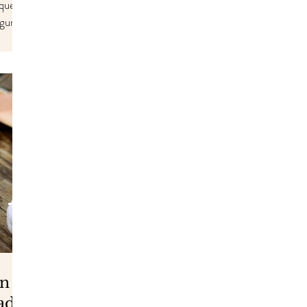
 que ha
lgunos
an
ada