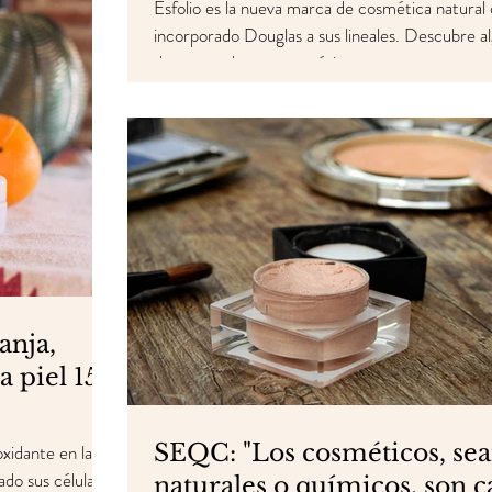
Esfolio es la nueva marca de cosmética natural
incorporado Douglas a sus lineales. Descubre a
de sus productos cosméticos estre
anja,
a piel 15
SEQC: "Los cosméticos, se
xidante en la
ado sus células
naturales o químicos, son c