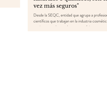
vez más seguros"
Desde la SEQC, entidad que agrupa a profesion
científicos que trabajan en la industria cosmétic
sostienen que los productos cosméticos
comercializados con el reclamo "natural" u "org
no tienen por qué ser más saludables, y tampoc
términos significan que estén exentos de quími